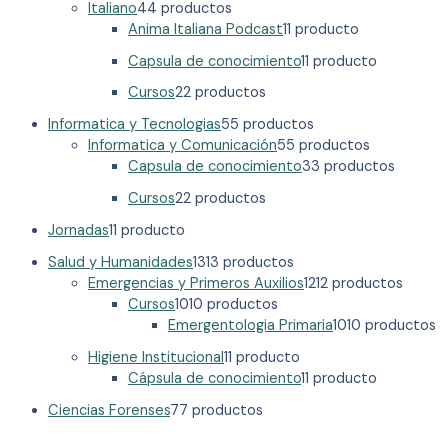
Italiano
4
4 productos
Anima Italiana Podcast
1
1 producto
Capsula de conocimiento
1
1 producto
Cursos
2
2 productos
Informatica y Tecnologias
5
5 productos
Informatica y Comunicación
5
5 productos
Capsula de conocimiento
3
3 productos
Cursos
2
2 productos
Jornadas
1
1 producto
Salud y Humanidades
13
13 productos
Emergencias y Primeros Auxilios
12
12 productos
Cursos
10
10 productos
Emergentologia Primaria
10
10 productos
Higiene Institucional
1
1 producto
Cápsula de conocimiento
1
1 producto
Ciencias Forenses
7
7 productos