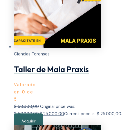
Ciencias Forenses
Taller de Mala Praxis
Valorado
en
0
de
5
$
50.000,00
Original price was:
$ 50.000,00.
$
25.000,00
Current price is: $ 25.000,00.
Adquirir