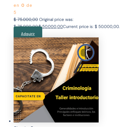
en
0
de
5
$
75.000,00
Original price was:
$ 75.000,00.
$
50.000,00
Current price is: $ 50.000,00.
Adquirir