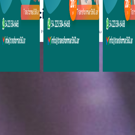
 Capacitaciones
ra potenciar tus habilidades y avanzar en tu carrera profesi
Taller de
Primeros
Sistemas
RCP
Auxilios -
Emergenc
Avanzado
Emergentología
Prevenci
y DEA
Primaria
y RCP