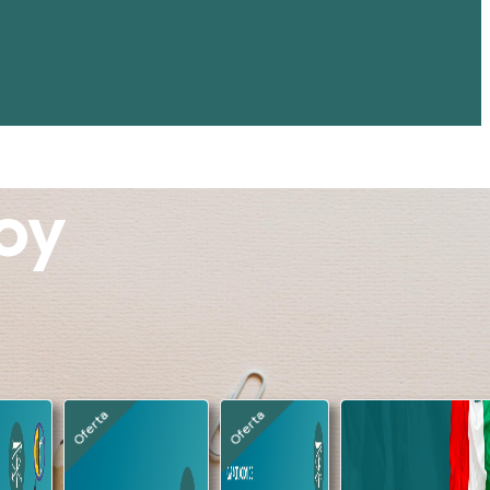
oy​
Oferta
Oferta