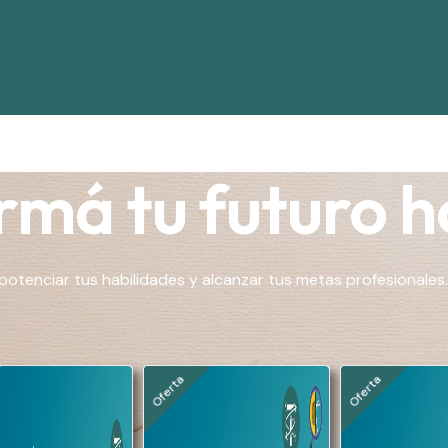
má tu futuro h
otenciar tus habilidades y alcanzar tus metas profesionales.
Oferta
Oferta