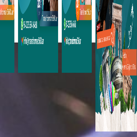
onal.
 de
ABC de
Ingles
ia,
alquileres
A.1
ón