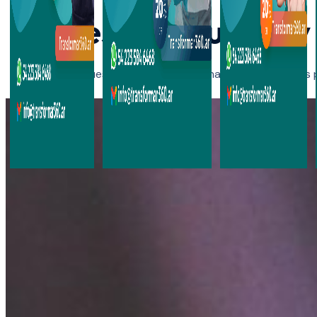
Nuestros Cursos y
Explora nuestra variedad de formaciones diseñadas pa
Curso
Introducción
Ingles
de
a la Higiene
para
Italiano
Hospitalaria
Personal
para
de la
Viajeros
Salud
-