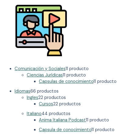
Comunicación y Sociales
1
1 producto
Ciencias Jurídicas
1
1 producto
Capsulas de conocimiento
1
1 producto
Idiomas
6
6 productos
Ingles
2
2 productos
Cursos
2
2 productos
Italiano
4
4 productos
Anima Italiana Podcast
1
1 producto
Capsula de conocimiento
1
1 producto