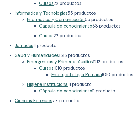
Cursos
2
2 productos
Informatica y Tecnologias
5
5 productos
Informatica y Comunicación
5
5 productos
Capsula de conocimiento
3
3 productos
Cursos
2
2 productos
Jornadas
1
1 producto
Salud y Humanidades
13
13 productos
Emergencias y Primeros Auxilios
12
12 productos
Cursos
10
10 productos
Emergentologia Primaria
10
10 productos
Higiene Institucional
1
1 producto
Cápsula de conocimiento
1
1 producto
Ciencias Forenses
7
7 productos