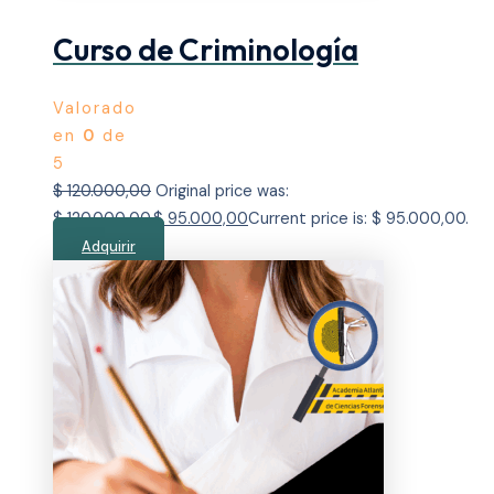
Curso de Criminología
Valorado
en
0
de
5
$
120.000,00
Original price was:
$ 120.000,00.
$
95.000,00
Current price is: $ 95.000,00.
Adquirir