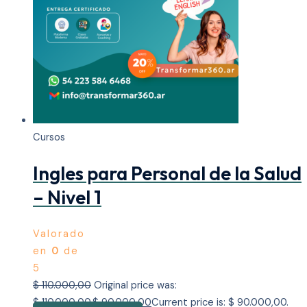
Cursos
Ingles para Personal de la Salud
– Nivel 1
Valorado
en
0
de
5
$
110.000,00
Original price was:
$ 110.000,00.
$
90.000,00
Current price is: $ 90.000,00.