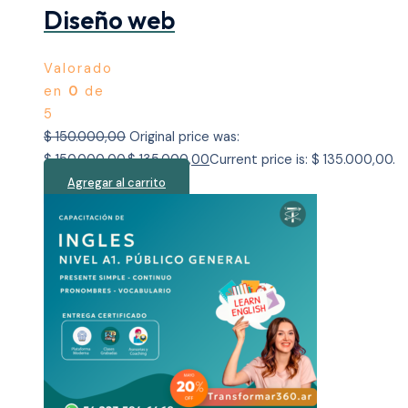
Diseño web
Valorado
en
0
de
5
$
150.000,00
Original price was:
$ 150.000,00.
$
135.000,00
Current price is: $ 135.000,00.
Agregar al carrito