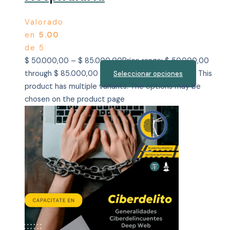
Valorado
en
5.00
de 5
$
50.000,00
–
$
85.000,00
Price range: $ 50.000,00
through $ 85.000,00
This
Seleccionar opciones
product has multiple variants. The options may be
chosen on the product page