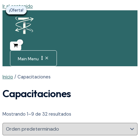
Ir al contenido
¡Oferta!
¡Oferta!
¡Oferta!
¡Oferta!
¡Oferta!
¡Oferta!
¡Oferta!
¡Oferta!
¡Oferta!
Main Menu
Inicio
/ Capacitaciones
Capacitaciones
Mostrando 1–9 de 32 resultados