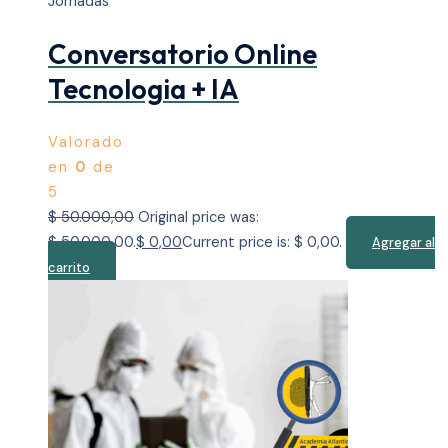
Jornadas
Conversatorio Online
Tecnologia + IA
Valorado
en
0
de
5
$
50.000,00
Original price was:
$ 50.000,00.
$
0,00
Current price is: $ 0,00.
Agregar al
carrito