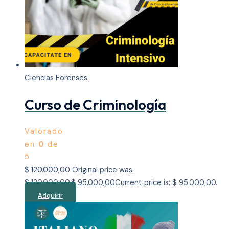
Ciencias Forenses
Curso de Criminología
Valorado
en
0
de
5
$
120.000,00
Original price was:
$ 120.000,00.
$
95.000,00
Current price is: $ 95.000,00.
Adquirir