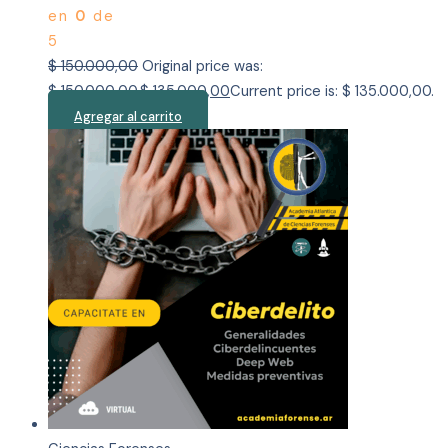
en
0
de
5
$
150.000,00
Original price was:
$ 150.000,00.
$
135.000,00
Current price is: $ 135.000,00.
Agregar al carrito