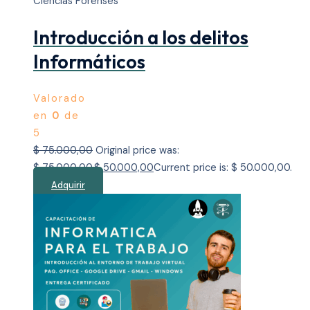
Ciencias Forenses
Introducción a los delitos
Informáticos
Valorado
en
0
de
5
$
75.000,00
Original price was:
$ 75.000,00.
$
50.000,00
Current price is: $ 50.000,00.
Adquirir