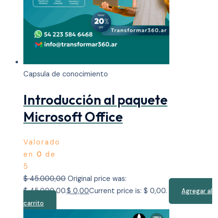
Capsula de conocimiento
Introducción al paquete
Microsoft Office
Valorado
en
0
de
5
$
45.000,00
Original price was:
$ 45.000,00.
$
0,00
Current price is: $ 0,00.
Agregar al
carrito