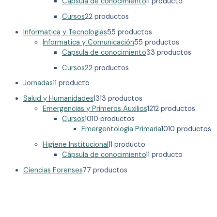
Capsula de conocimiento
1
1 producto
Cursos
2
2 productos
Informatica y Tecnologias
5
5 productos
Informatica y Comunicación
5
5 productos
Capsula de conocimiento
3
3 productos
Cursos
2
2 productos
Jornadas
1
1 producto
Salud y Humanidades
13
13 productos
Emergencias y Primeros Auxilios
12
12 productos
Cursos
10
10 productos
Emergentologia Primaria
10
10 productos
Higiene Institucional
1
1 producto
Cápsula de conocimiento
1
1 producto
Ciencias Forenses
7
7 productos