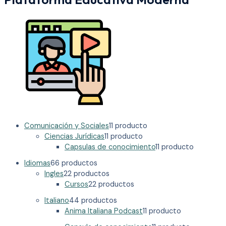
Comunicación y Sociales
1
1 producto
Ciencias Jurídicas
1
1 producto
Capsulas de conocimiento
1
1 producto
Idiomas
6
6 productos
Ingles
2
2 productos
Cursos
2
2 productos
Italiano
4
4 productos
Anima Italiana Podcast
1
1 producto