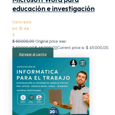
educación e investigación
Valorado
en
0
de
5
$
60.000,00
Original price was:
$ 60.000,00.
$
45.000,00
Current price is: $ 45.000,00.
Agregar al carrito